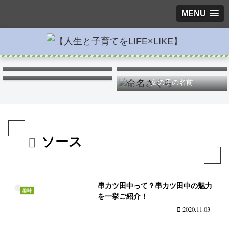
MENU
キス
ポケモンキャラ弁
つわりを楽に
女の子の名前
ソース
串カツ田中って？串カツ田中の魅力
趣味
を一挙ご紹介！
2020.11.03