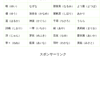
唯（ゆい）
なずな
那留美（なるみ）
よつ葉（よつば）
優（ゆう）
加奈女（かなめ）
紫帆里（しほり）
あかり
遥（はるか）
神楽（かぐら）
千尋（ちひろ）
うらら
詩織（しおり）
一華（いちか）
綾（あや）
真莉緒（まりお）
淳（じゅん）
芽吹（めぶき）
百友（もゆ）
愛衣雅（あいか）
寧々（ねね）
藍菜（あいな）
羽叶（わかな）
美聡（みさと）
スポンサーリンク