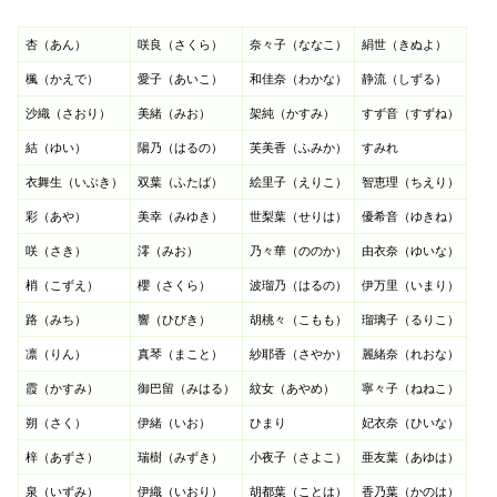
杏（あん）
咲良（さくら）
奈々子（ななこ）
絹世（きぬよ）
楓（かえで）
愛子（あいこ）
和佳奈（わかな）
静流（しずる）
沙織（さおり）
美緒（みお）
架純（かすみ）
すず音（すずね）
結（ゆい）
陽乃（はるの）
芙美香（ふみか）
すみれ
衣舞生（いぶき）
双葉（ふたば）
絵里子（えりこ）
智恵理（ちえり）
彩（あや）
美幸（みゆき）
世梨葉（せりは）
優希音（ゆきね）
咲（さき）
澪（みお）
乃々華（ののか）
由衣奈（ゆいな）
梢（こずえ）
櫻（さくら）
波瑠乃（はるの）
伊万里（いまり）
路（みち）
響（ひびき）
胡桃々（こもも）
瑠璃子（るりこ）
凛（りん）
真琴（まこと）
紗耶香（さやか）
麗緒奈（れおな）
霞（かすみ）
御巴留（みはる）
紋女（あやめ）
寧々子（ねねこ）
朔（さく）
伊緒（いお）
ひまり
妃衣奈（ひいな）
梓（あずさ）
瑞樹（みずき）
小夜子（さよこ）
亜友葉（あゆは）
泉（いずみ）
伊織（いおり）
胡都葉（ことは）
香乃葉（かのは）