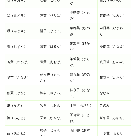
香（かおり）
心春（こはる）
雪乃（ゆきの）
か）
冬萌美（とも
翠（みどり）
芹葉（せりは）
菜南子（なみこ）
み）
菜都美（なつ
向日葵（ひまわ
緑（みどり）
陽子（ようこ）
み）
り）
陽加里（ひか
雫（しずく）
遥菜（はるな）
沙南江（さなえ）
り）
茉莉花（まり
若葉（わかば）
青葉（あおば）
帆乃華（ほのか）
か）
萌々香（もも
野々花（のの
早苗（さなえ）
花葵里（かおり）
か）
か）
佳奈子（かな
伽夏（かな）
弥衣（やよい）
ななみ
こ）
凪（なぎ）
紫音（しおん）
千里（ちさと）
このみ
琴都音（こと
湊（みなと）
栞奈（かんな）
咲柚里（さゆり）
ね）
純子（じゅん
明日香（あす
茜（あかね）
千冬世（ちとせ）