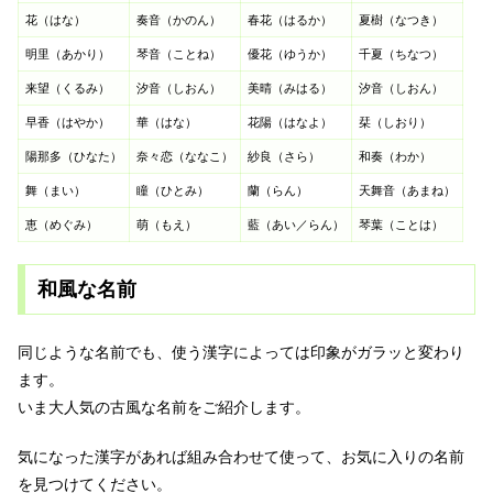
花（はな）
奏音（かのん）
春花（はるか）
夏樹（なつき）
明里（あかり）
琴音（ことね）
優花（ゆうか）
千夏（ちなつ）
来望（くるみ）
汐音（しおん）
美晴（みはる）
汐音（しおん）
早香（はやか）
華（はな）
花陽（はなよ）
栞（しおり）
陽那多（ひなた）
奈々恋（ななこ）
紗良（さら）
和奏（わか）
舞（まい）
瞳（ひとみ）
蘭（らん）
天舞音（あまね）
恵（めぐみ）
萌（もえ）
藍（あい／らん）
琴葉（ことは）
和風な名前
同じような名前でも、使う漢字によっては印象がガラッと変わり
ます。
いま大人気の古風な名前をご紹介します。
気になった漢字があれば組み合わせて使って、お気に入りの名前
を見つけてください。