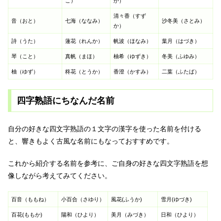
こ）
か）
清々香（すず
音（おと）
七海（ななみ）
沙冬美（さとみ）
か）
詩（うた）
蓮花（れんか）
帆波（ほなみ）
葉月（はづき）
琴（こと）
真帆（まほ）
柚希（ゆずき）
冬美（ふゆみ）
柚（ゆず）
柊花（とうか）
香澄（かすみ）
二葉（ふたば）
四字熟語にちなんだ名前
自分の好きな四文字熟語の１文字の漢字を使った名前を付ける
と、響きもよく古風な名前にもなっておすすめです。
これから紹介する名前を参考に、ご自身の好きな四文字熟語を想
像しながら考えてみてください。
百音（ももね）
小百合（さゆり）
風花(ふうか)
雪月(ゆづき)
百花(ももか)
陽和（ひより）
美月（みづき）
日和（ひより）