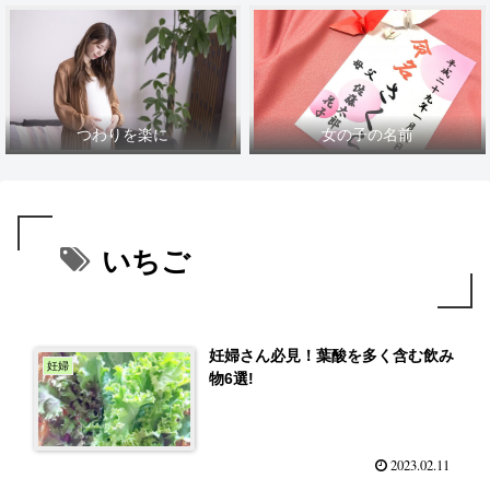
つわりを楽に
女の子の名前
いちご
妊婦さん必見！葉酸を多く含む飲み
妊婦
物6選!
2023.02.11