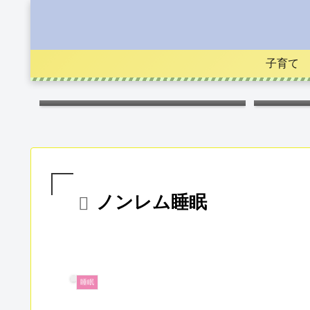
子育て
キス
ノンレム睡眠
睡眠