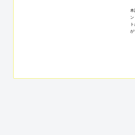
本
ン
ト
が