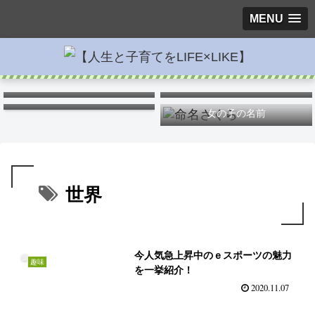
MENU
キス
ポケモンキャラ弁
つわりを楽に
女の子の名前
世界
今人気急上昇中のｅスポーツの魅力
趣味
を一挙紹介！
2020.11.07