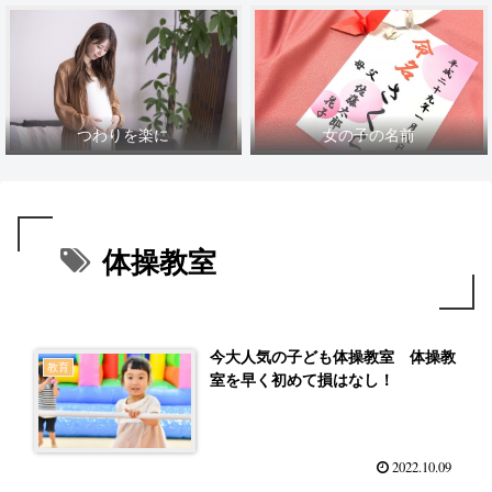
つわりを楽に
女の子の名前
体操教室
今大人気の子ども体操教室 体操教
教育
室を早く初めて損はなし！
2022.10.09