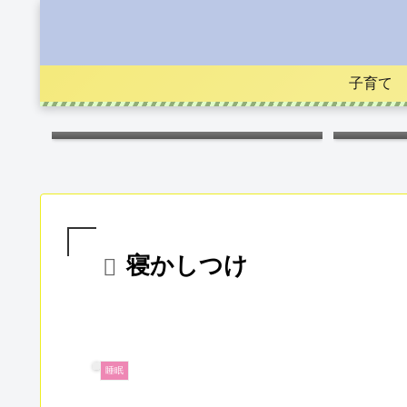
子育て
キス
寝かしつけ
睡眠