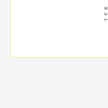
本
ね
か