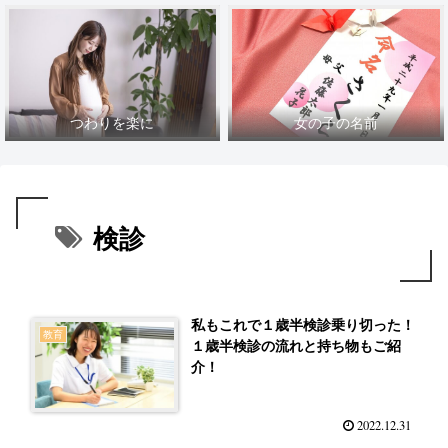
つわりを楽に
女の子の名前
検診
私もこれで１歳半検診乗り切った！
教育
１歳半検診の流れと持ち物もご紹
介！
2022.12.31